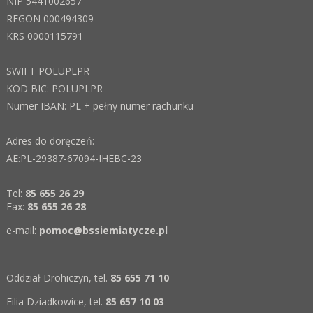
NIP 5441002657
REGON 000494309
KRS 0000115791
SWIFT POLUPLPR
KOD BIC:
POLUPLPR
Numer IBAN: PL + pełny numer rachunku
Adres do doręczeń:
AE:PL-29387-67094-IHEBC-23
Tel:
85 655 26 29
Fax:
85 655 26 28
e-mail:
pomoc@bssiemiatycze.pl
Oddział Drohiczyn, tel.
85 655 71 10
Filia Dziadkowice, tel.
85 657 10 03