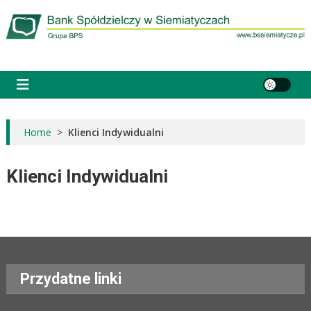
do
Skip
treści
to
content
Bank Spółdzielczy w Siemiatyczach
Grupa BPS
Home
>
Klienci Indywidualni
Klienci Indywidualni
Przydatne linki